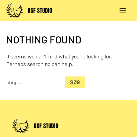
Skip
to
content
AKTIVITETER
PRØVESALE
NOTHING FOUND
KONTAKT
LOG IND
It seems we can’t find what you’re looking for.
Perhaps searching can help.
Søg
efter: