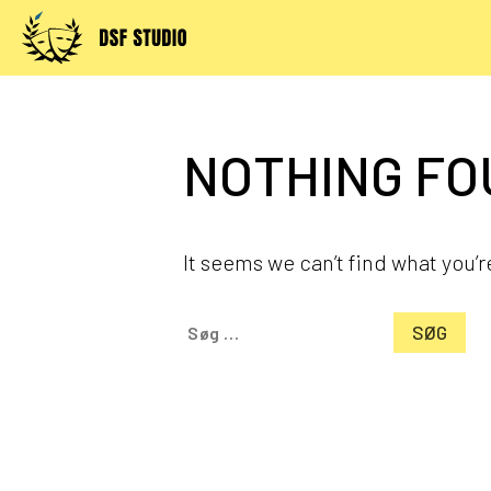
Skip
to
content
NOTHING F
It seems we can’t find what you’r
Søg
efter: