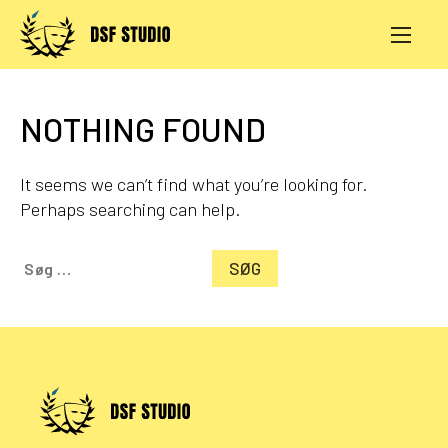
Skip
to
content
AKTIVITETER
PRØVESALE
NOTHING FOUND
KONTAKT
LOG IND
It seems we can’t find what you’re looking for.
Perhaps searching can help.
Søg
efter: