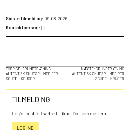
Sidste tilmelding:
09-08-2026
Kontaktperson:
(
)
INDLÆGSNAVIGATION
FORRIGE:
GRUNDTRÆNING
NÆSTE:
GRUNDTRÆNING
AUTENTISK SKUESPIL MED PER
AUTENTISK SKUESPIL MED PER
SCHEEL-KRÜGER
SCHEEL-KRÜGER
TILMELDING
Login for at fortsætte til tilmelding som medlem
LOG IND