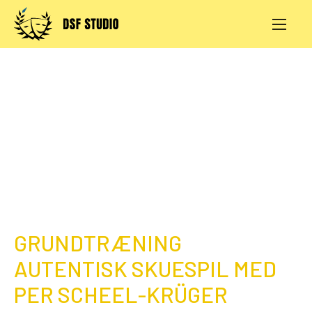
Skip
to
content
AKTIVITETER
PRØVESALE
KONTAKT
LOG IND
GRUNDTRÆNING
AUTENTISK SKUESPIL MED
PER SCHEEL-KRÜGER