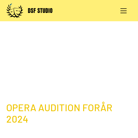
Skip
to
content
AKTIVITETER
PRØVESALE
KONTAKT
LOG IND
OPERA AUDITION FORÅR
2024