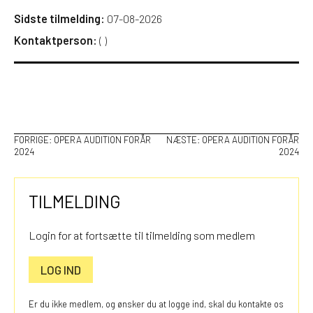
Sidste tilmelding:
07-08-2026
Kontaktperson:
(
)
INDLÆGSNAVIGATION
FORRIGE:
OPERA AUDITION FORÅR
NÆSTE:
OPERA AUDITION FORÅR
2024
2024
TILMELDING
Login for at fortsætte til tilmelding som medlem
LOG IND
Er du ikke medlem, og ønsker du at logge ind, skal du kontakte os