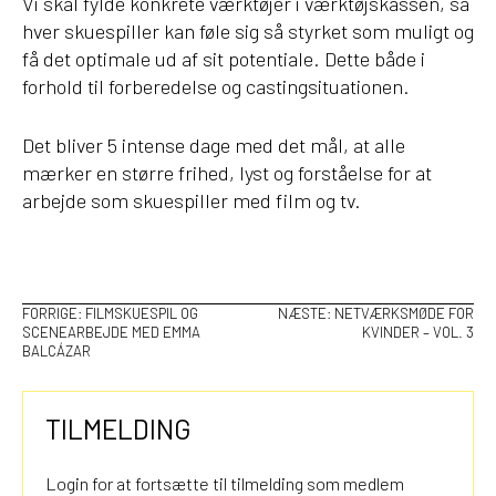
Vi skal fylde konkrete værktøjer i værktøjskassen, så
hver skuespiller kan føle sig så styrket som muligt og
få det optimale ud af sit potentiale. Dette både i
forhold til forberedelse og castingsituationen.
Det bliver 5 intense dage med det mål, at alle
mærker en større frihed, lyst og forståelse for at
arbejde som skuespiller med film og tv.
INDLÆGSNAVIGATION
FORRIGE:
FILMSKUESPIL OG
NÆSTE:
NETVÆRKSMØDE FOR
SCENEARBEJDE MED EMMA
KVINDER – VOL. 3
BALCÁZAR
TILMELDING
Login for at fortsætte til tilmelding som medlem