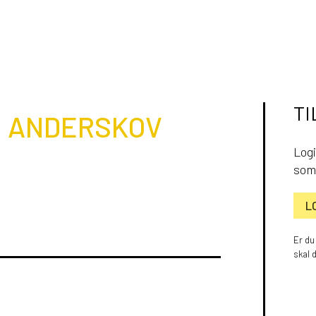
TI
 ANDERSKOV
Logi
som
L
Er du
skal 