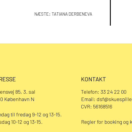
ION
NÆSTE:
TATIANA DERBENEVA
RESSE
KONTAKT
ensvej 85, 3. sal
Telefon:
33 24 22 00
0 København N
Email:
dsf@skuespille
CVR: 56168516
dag til fredag 9-12 og 13-15.
sdag 10-12 og 13-15.
Regler for booking og 