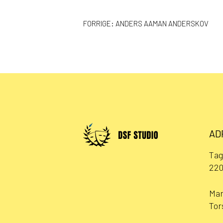
INDLÆGSNAVIGAT
FORRIGE:
ANDERS AAMAN ANDERSKOV
AD
Tag
220
Man
Tor