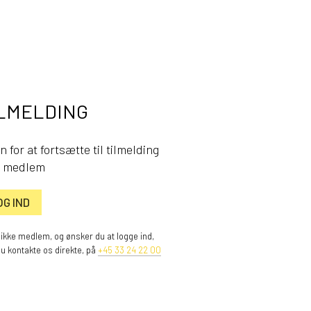
LMELDING
n for at fortsætte til tilmelding
 medlem
OG IND
 ikke medlem, og ønsker du at logge ind,
du kontakte os direkte, på
+45 33 24 22 00