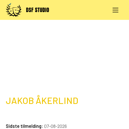
Skip
to
content
AKTIVITETER
PRØVESALE
KONTAKT
LOG IND
JAKOB ÅKERLIND
Sidste tilmelding:
07-08-2026