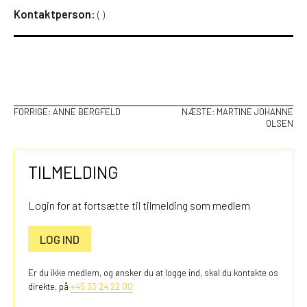
Kontaktperson:
(
)
INDLÆGSNAVIGATION
FORRIGE:
ANNE BERGFELD
NÆSTE:
MARTINE JOHANNE
OLSEN
TILMELDING
Login for at fortsætte til tilmelding som medlem
LOG IND
Er du ikke medlem, og ønsker du at logge ind, skal du kontakte os
direkte, på
+45 33 24 22 00