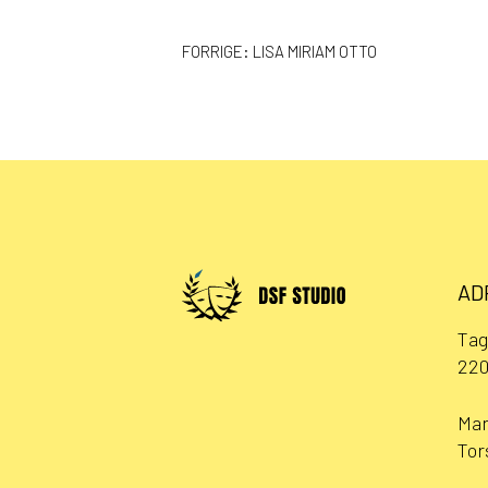
INDLÆGSNAVIGAT
FORRIGE:
LISA MIRIAM OTTO
AD
Tag
220
Man
Tor