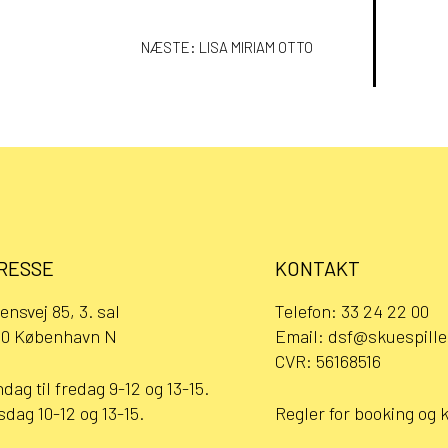
ION
NÆSTE:
LISA MIRIAM OTTO
RESSE
KONTAKT
ensvej 85, 3. sal
Telefon:
33 24 22 00
0 København N
Email:
dsf@skuespille
CVR: 56168516
dag til fredag 9-12 og 13-15.
sdag 10-12 og 13-15.
Regler for booking og 