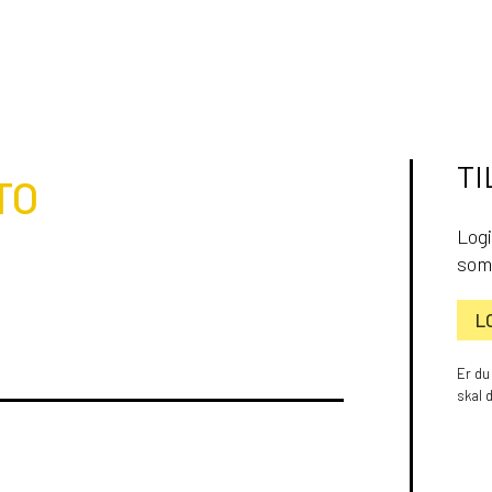
TI
TO
Logi
som
L
Er du
skal 