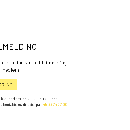
LMELDING
n for at fortsætte til tilmelding
 medlem
OG IND
 ikke medlem, og ønsker du at logge ind,
du kontakte os direkte, på
+45 33 24 22 00