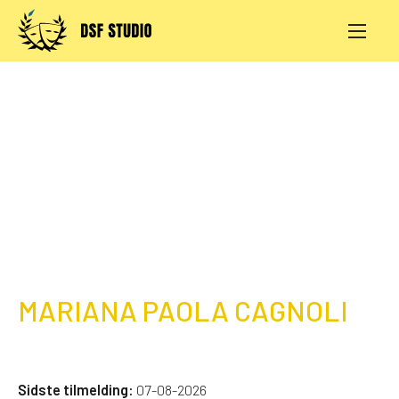
Skip
to
content
AKTIVITETER
PRØVESALE
KONTAKT
LOG IND
MARIANA PAOLA CAGNOLI
Sidste tilmelding:
07-08-2026