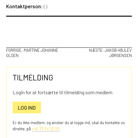
Kontaktperson:
(
)
INDLÆGSNAVIGATION
FORRIGE:
MARTINE JOHANNE
NÆSTE:
JAKOB HØJLEV
OLSEN
JØRGENSEN
TILMELDING
Login for at fortsætte til tilmelding som medlem
LOG IND
Er du ikke medlem, og ønsker du at logge ind, skal du kontakte os
direkte, på
+45 33 24 22 00