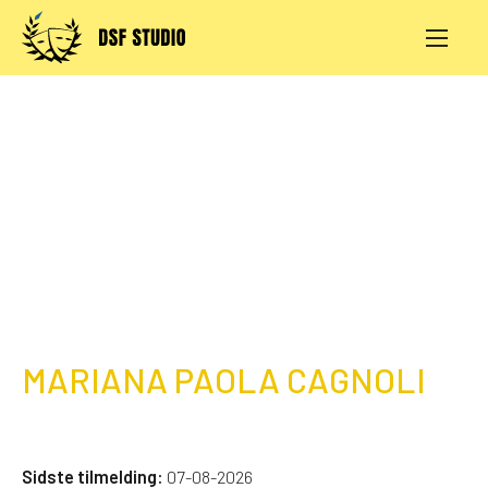
Skip
to
content
AKTIVITETER
PRØVESALE
KONTAKT
LOG IND
MARIANA PAOLA CAGNOLI
Sidste tilmelding:
07-08-2026