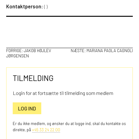
Kontaktperson:
(
)
INDLÆGSNAVIGATION
FORRIGE:
JAKOB HØJLEV
NÆSTE:
MARIANA PAOLA CAGNOLI
JØRGENSEN
TILMELDING
Login for at fortsætte til tilmelding som medlem
LOG IND
Er du ikke medlem, og ønsker du at logge ind, skal du kontakte os
direkte, på
+45 33 24 22 00