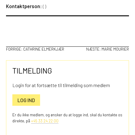
Kontaktperson:
(
)
INDLÆGSNAVIGATION
FORRIGE:
CATHRINE ELMERKJÆR
NÆSTE:
MARIE MOURIER
TILMELDING
Login for at fortsætte til tilmelding som medlem
LOG IND
Er du ikke medlem, og ønsker du at logge ind, skal du kontakte os
direkte, på
+45 33 24 22 00