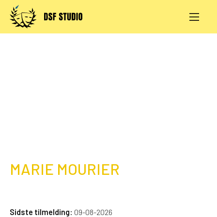
Skip
to
content
AKTIVITETER
PRØVESALE
KONTAKT
LOG IND
MARIE MOURIER
Sidste tilmelding:
09-08-2026