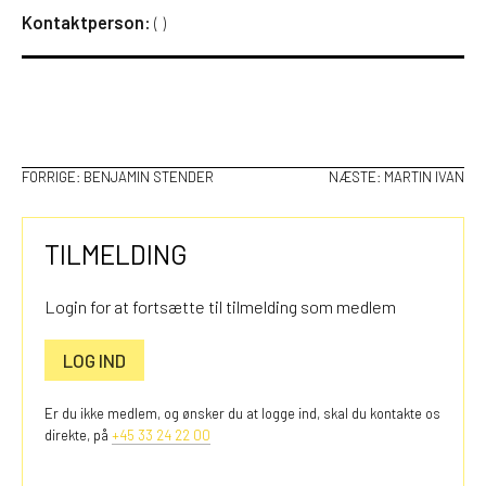
Kontaktperson:
(
)
INDLÆGSNAVIGATION
FORRIGE:
BENJAMIN STENDER
NÆSTE:
MARTIN IVAN
TILMELDING
Login for at fortsætte til tilmelding som medlem
LOG IND
Er du ikke medlem, og ønsker du at logge ind, skal du kontakte os
direkte, på
+45 33 24 22 00