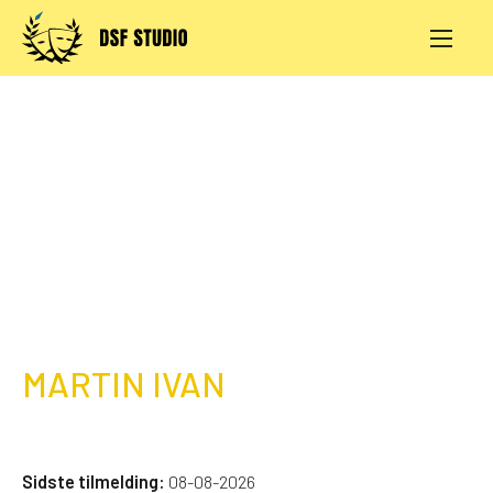
Skip
to
content
AKTIVITETER
PRØVESALE
KONTAKT
LOG IND
MARTIN IVAN
Sidste tilmelding:
08-08-2026