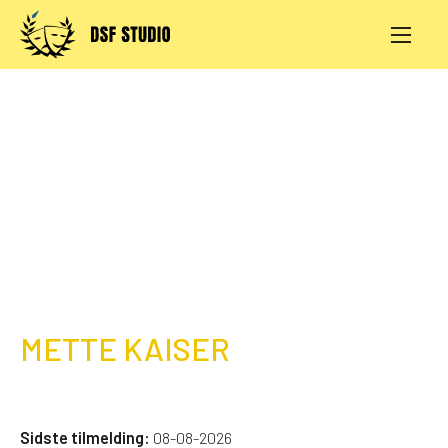
Skip
to
content
AKTIVITETER
PRØVESALE
KONTAKT
LOG IND
METTE KAISER
Sidste tilmelding:
08-08-2026