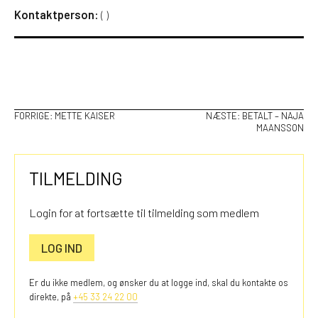
Kontaktperson:
(
)
INDLÆGSNAVIGATION
FORRIGE:
METTE KAISER
NÆSTE:
BETALT – NAJA
MAANSSON
TILMELDING
Login for at fortsætte til tilmelding som medlem
LOG IND
Er du ikke medlem, og ønsker du at logge ind, skal du kontakte os
direkte, på
+45 33 24 22 00