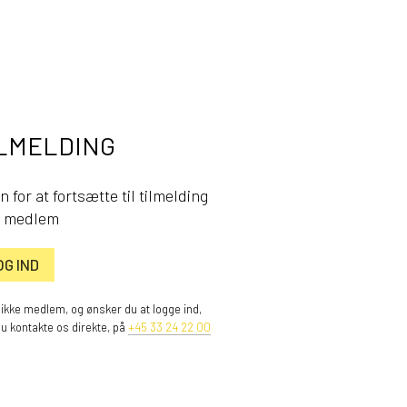
LMELDING
n for at fortsætte til tilmelding
 medlem
OG IND
 ikke medlem, og ønsker du at logge ind,
du kontakte os direkte, på
+45 33 24 22 00