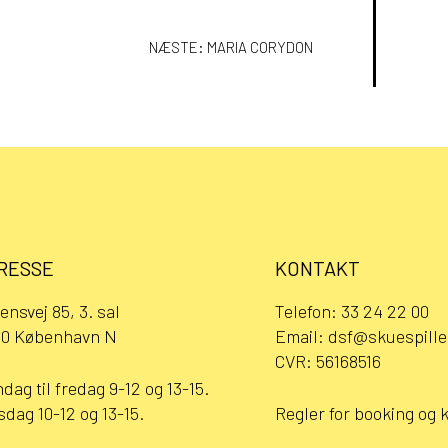
ION
NÆSTE:
MARIA CORYDON
RESSE
KONTAKT
ensvej 85, 3. sal
Telefon:
33 24 22 00
0 København N
Email:
dsf@skuespille
CVR: 56168516
dag til fredag 9-12 og 13-15.
sdag 10-12 og 13-15.
Regler for booking og 