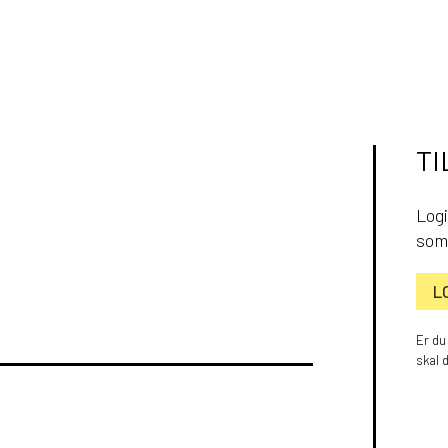
TI
Logi
som
L
Er du
skal 