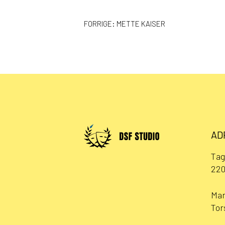
INDLÆGSNAVIGAT
FORRIGE:
METTE KAISER
AD
Tag
220
Man
Tor