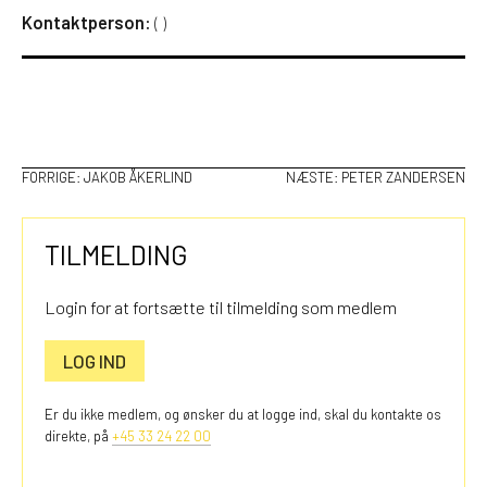
Kontaktperson:
(
)
INDLÆGSNAVIGATION
FORRIGE:
JAKOB ÅKERLIND
NÆSTE:
PETER ZANDERSEN
TILMELDING
Login for at fortsætte til tilmelding som medlem
LOG IND
Er du ikke medlem, og ønsker du at logge ind, skal du kontakte os
direkte, på
+45 33 24 22 00