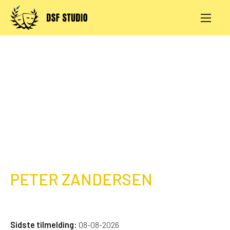
Skip
to
content
AKTIVITETER
PRØVESALE
KONTAKT
LOG IND
PETER ZANDERSEN
Sidste tilmelding:
08-08-2026