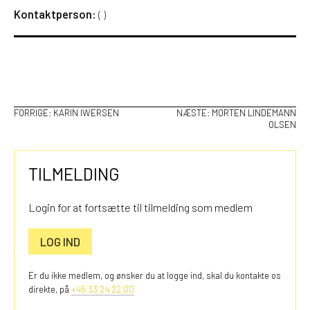
Kontaktperson:
(
)
INDLÆGSNAVIGATION
FORRIGE:
KARIN IWERSEN
NÆSTE:
MORTEN LINDEMANN
OLSEN
TILMELDING
Login for at fortsætte til tilmelding som medlem
LOG IND
Er du ikke medlem, og ønsker du at logge ind, skal du kontakte os
direkte, på
+45 33 24 22 00