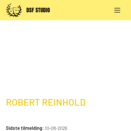
Skip
to
content
AKTIVITETER
PRØVESALE
KONTAKT
LOG IND
ROBERT REINHOLD
Sidste tilmelding:
10-08-2026