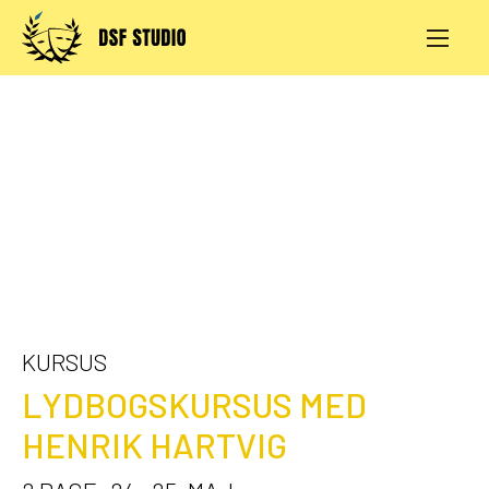
Skip
to
content
AKTIVITETER
PRØVESALE
KONTAKT
LOG IND
KURSUS
LYDBOGSKURSUS MED
HENRIK HARTVIG